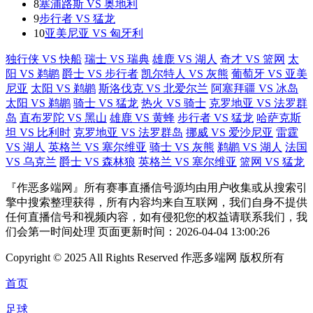
8
塞浦路斯 VS 奥地利
9
步行者 VS 猛龙
10
亚美尼亚 VS 匈牙利
独行侠 VS 快船
瑞士 VS 瑞典
雄鹿 VS 湖人
奇才 VS 篮网
太
阳 VS 鹈鹕
爵士 VS 步行者
凯尔特人 VS 灰熊
葡萄牙 VS 亚美
尼亚
太阳 VS 鹈鹕
斯洛伐克 VS 北爱尔兰
阿塞拜疆 VS 冰岛
太阳 VS 鹈鹕
骑士 VS 猛龙
热火 VS 骑士
克罗地亚 VS 法罗群
岛
直布罗陀 VS 黑山
雄鹿 VS 黄蜂
步行者 VS 猛龙
哈萨克斯
坦 VS 比利时
克罗地亚 VS 法罗群岛
挪威 VS 爱沙尼亚
雷霆
VS 湖人
英格兰 VS 塞尔维亚
骑士 VS 灰熊
鹈鹕 VS 湖人
法国
VS 乌克兰
爵士 VS 森林狼
英格兰 VS 塞尔维亚
篮网 VS 猛龙
『作恶多端网』所有赛事直播信号源均由用户收集或从搜索引
擎中搜索整理获得，所有内容均来自互联网，我们自身不提供
任何直播信号和视频内容，如有侵犯您的权益请联系我们，我
们会第一时间处理 页面更新时间：2026-04-04 13:00:26
Copyright © 2025 All Rights Reserved 作恶多端网 版权所有
首页
足球