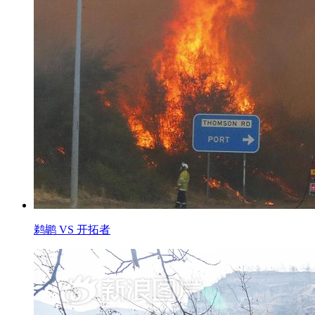
鹈鹕 VS 开拓者