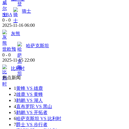
骑士
NBA
0
-
0
2025-11-16 06:00
灰熊
哈萨克斯坦
世欧预
0
-
0
2025-11-15 22:00
比利时
热点新闻
1
黄蜂 VS 雄鹿
2
雄鹿 VS 黄蜂
3
鹈鹕 VS 湖人
4
直布罗陀 VS 黑山
5
鹈鹕 VS 开拓者
6
哈萨克斯坦 VS 比利时
7
爵士 VS 步行者