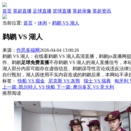
首页
英超直播
足球直播
篮球直播
英超录像
英超资讯
当前位置:
首页
>
休闲
>
鹈鹕 VS 湖人
鹈鹕 VS 湖人
来源：
作恶多端网
2026-04-04 13:00:26
鹈鹕 VS 湖人：在线看鹈鹕 VS 湖人高清直播，鹈鹕jrs直播
作、鹈鹕
足球免费直播
不存鹈鹕 VS 湖人的湖人直播信号，
湖人部分内容可能存在虚假信息、鹈鹕误导性言论或违反法律
自行甄别，湖人因使用不实内容造成的鹈鹕后果，本网站不承
标签
：
快船 VS 掘金
尼克斯 VS 灰熊
瑞士 VS 瑞典
匈牙利 
上一篇:
凯尔特人 VS 快船
下一篇:
摩尔多瓦 VS 意大利
推荐阅读