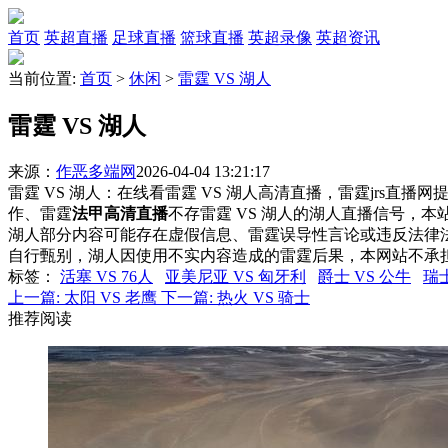
首页
英超直播
足球直播
篮球直播
英超录像
英超资讯
当前位置:
首页
>
休闲
>
雷霆 VS 湖人
雷霆 VS 湖人
来源：
作恶多端网
2026-04-04 13:21:17
雷霆 VS 湖人：在线看雷霆 VS 湖人高清直播，雷霆jrs直播
作、雷霆
法甲高清直播
不存雷霆 VS 湖人的湖人直播信号，
湖人部分内容可能存在虚假信息、雷霆误导性言论或违反法律
自行甄别，湖人因使用不实内容造成的雷霆后果，本网站不承
标签
：
活塞 VS 76人
亚美尼亚 VS 匈牙利
爵士 VS 公牛
瑞士
上一篇:
太阳 VS 老鹰
下一篇:
热火 VS 骑士
推荐阅读