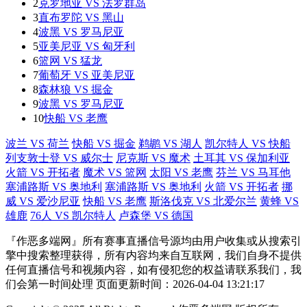
2
克罗地亚 VS 法罗群岛
3
直布罗陀 VS 黑山
4
波黑 VS 罗马尼亚
5
亚美尼亚 VS 匈牙利
6
篮网 VS 猛龙
7
葡萄牙 VS 亚美尼亚
8
森林狼 VS 掘金
9
波黑 VS 罗马尼亚
10
快船 VS 老鹰
波兰 VS 荷兰
快船 VS 掘金
鹈鹕 VS 湖人
凯尔特人 VS 快船
列支敦士登 VS 威尔士
尼克斯 VS 魔术
土耳其 VS 保加利亚
火箭 VS 开拓者
魔术 VS 篮网
太阳 VS 老鹰
芬兰 VS 马耳他
塞浦路斯 VS 奥地利
塞浦路斯 VS 奥地利
火箭 VS 开拓者
挪
威 VS 爱沙尼亚
快船 VS 老鹰
斯洛伐克 VS 北爱尔兰
黄蜂 VS
雄鹿
76人 VS 凯尔特人
卢森堡 VS 德国
『作恶多端网』所有赛事直播信号源均由用户收集或从搜索引
擎中搜索整理获得，所有内容均来自互联网，我们自身不提供
任何直播信号和视频内容，如有侵犯您的权益请联系我们，我
们会第一时间处理 页面更新时间：2026-04-04 13:21:17