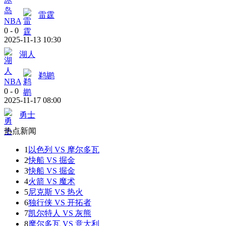
雷霆
NBA
0
-
0
2025-11-13 10:30
湖人
鹈鹕
NBA
0
-
0
2025-11-17 08:00
勇士
热点新闻
1
以色列 VS 摩尔多瓦
2
快船 VS 掘金
3
快船 VS 掘金
4
火箭 VS 魔术
5
尼克斯 VS 热火
6
独行侠 VS 开拓者
7
凯尔特人 VS 灰熊
8
摩尔多瓦 VS 意大利