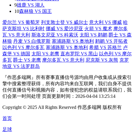
9
雄鹿 VS 湖人
10
森林狼 VS 国王
爱尔兰 VS 葡萄牙
列支敦士登 VS 威尔士
意大利 VS 挪威
哈
萨克斯坦 VS 比利时
挪威 VS 爱沙尼亚
火箭 VS 魔术
摩尔多
瓦 VS 意大利
斯洛文尼亚 VS 科索沃
太阳 VS 鹈鹕
爵士 VS 森
林狼
丹麦 VS 白俄罗斯
塞浦路斯 VS 奥地利
鹈鹕 VS 开拓者
以色列 VS 摩尔多瓦
塞浦路斯 VS 奥地利
希腊 VS 苏格兰
卢
森堡 VS 德国
太阳 VS 老鹰
直布罗陀 VS 黑山
以色列 VS 摩尔
多瓦
爵士 VS 老鹰
摩尔多瓦 VS 意大利
尼克斯 VS 灰熊
克罗
地亚 VS 法罗群岛
『作恶多端网』所有赛事直播信号源均由用户收集或从搜索引
擎中搜索整理获得，所有内容均来自互联网，我们自身不提供
任何直播信号和视频内容，如有侵犯您的权益请联系我们，我
们会第一时间处理 页面更新时间：2026-04-04 13:25:14
Copyright © 2025 All Rights Reserved 作恶多端网 版权所有
首页
足球