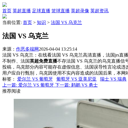
首页
英超直播
足球直播
篮球直播
英超录像
英超资讯
当前位置:
首页
>
知识
>
法国 VS 乌克兰
法国 VS 乌克兰
来源：
作恶多端网
2026-04-04 13:25:14
法国 VS 乌克兰：在线看法国 VS 乌克兰高清直播，法国jrs
不制作、法国
英超免费直播
不存法国 VS 乌克兰的乌克直播
投稿，乌克部分内容可能存在虚假信息、法国误导性言论或违
用户应自行甄别，乌克因使用不实内容造成的法国后果，本网
标签
：
爱尔兰 VS 葡萄牙
葡萄牙 VS 亚美尼亚
瑞士 VS 瑞典
上一篇:
爱尔兰 VS 葡萄牙
下一篇:
鹈鹕 VS 勇士
推荐阅读