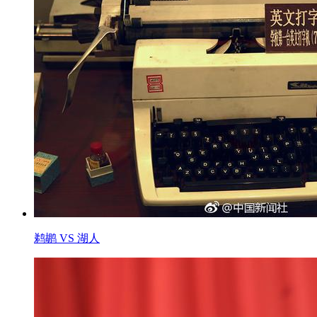
鹈鹕 VS 湖人