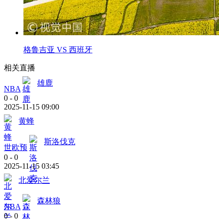
格鲁吉亚 VS 西班牙
相关直播
雄鹿
NBA
0
-
0
2025-11-15 09:00
黄蜂
斯洛伐克
世欧预
0
-
0
2025-11-15 03:45
北爱尔兰
森林狼
NBA
0
-
0